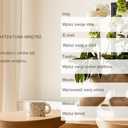
Imię
E-mail
CHITEKTURA WNĘTRZ
ormularz i umów się
Telefon
woim wnętrzu.
Miasto
Metraż