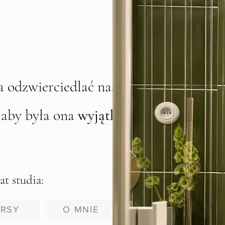
a odzwierciedlać nasz
 aby była ona
wyjątkowa
!
t studia:
RSY
O MNIE
BLOG