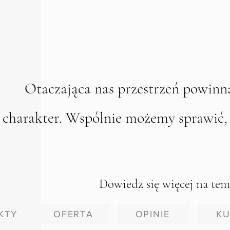
Otaczająca nas przestrzeń powinn
charakter. Wspólnie możemy sprawić,
Dowiedz się więcej na tema
KTY
OFERTA
OPINIE
KU