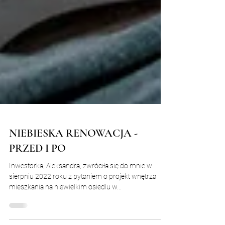
NIEBIESKA RENOWACJA -
PRZED I PO
Inwestorka, Aleksandra, zwróciła się do mnie w
sierpniu 2022 roku z pytaniem o projekt wnętrza
mieszkania na niewielkim osiedlu w...