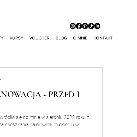
TY
KURSY
VOUCHER
BLOG
O MNIE
KONTAKT
a
ENOWACJA - PRZED I
wróciła się do mnie w sierpniu 2022 roku z
a mieszkania na niewielkim osiedlu w...