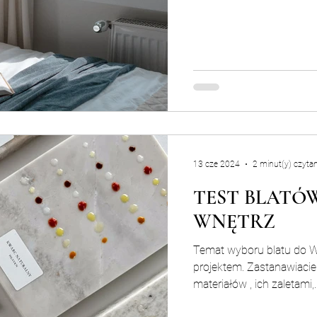
13 cze 2024
2 minut(y) czytan
TEST BLATÓ
WNĘTRZ
Temat wyboru blatu do 
projektem. Zastanawiacie
materiałów , ich zaletami,..