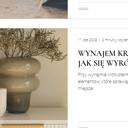
11 cze 2023
2 minut(y) czytan
WYNAJEM KR
JAK SIĘ WYR
Przy wynajmie krótkoter
elementów, które sprawią
miejsce...