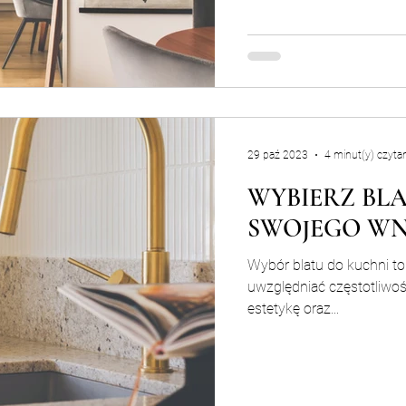
29 paź 2023
4 minut(y) czytan
WYBIERZ BLA
SWOJEGO W
Wybór blatu do kuchni to
uwzględniać częstotliwoś
estetykę oraz...