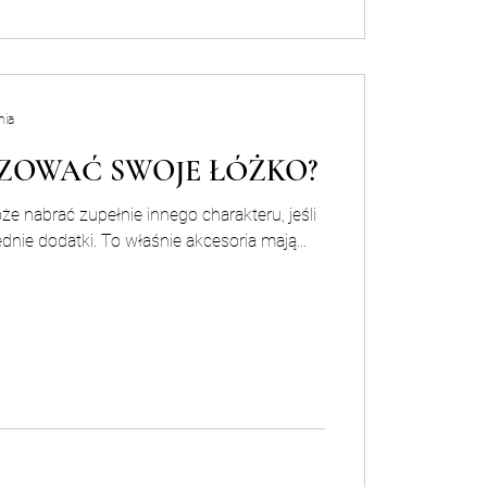
nia
IZOWAĆ SWOJE ŁÓŻKO?
 nabrać zupełnie innego charakteru, jeśli
nie dodatki. To właśnie akcesoria mają...