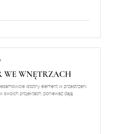
a
R WE WNĘTRZACH
iesamowicie istotny element w przestrzeni.
 w swoich projektach, ponieważ dają