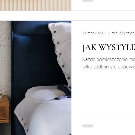
11 mar 2023
2 minut(y) czyta
JAK WYSTYL
Każde pomieszczenie może
tylko zadbamy o odpowied