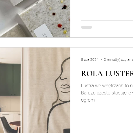
5 cze 2024
2 minut(y) czytani
ROLA LUSTE
Lustra we wnętrzach to n
Bardzo często stosuję je
ogrom...