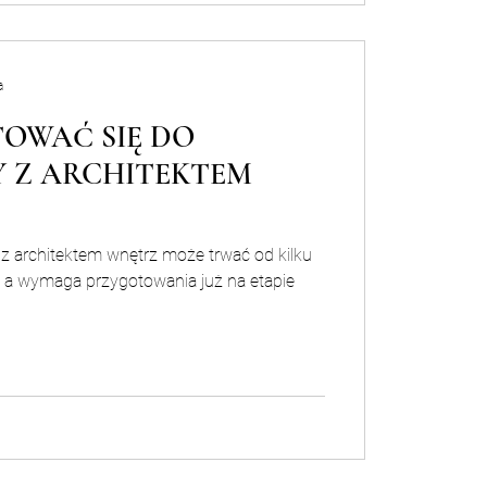
a
TOWAĆ SIĘ DO
 Z ARCHITEKTEM
z architektem wnętrz może trwać od kilku
y, a wymaga przygotowania już na etapie