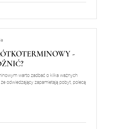
ia
ÓTKOTERMINOWY -
ÓŻNIĆ?
minowym warto zadbać o kilka ważnych
 że odwiedzający zapamietają pobyt, polecą