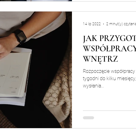
14 lip 2022
2 minut(y) czytani
JAK PRZYGO
WSPÓŁPRACY
WNĘTRZ
Rozpoczęcie współpracy 
tygodni do kilku miesięc
wysłania...