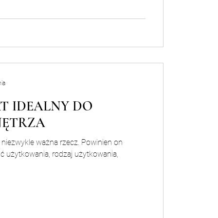
ia
T IDEALNY DO
NĘTRZA
 niezwykle ważna rzecz. Powinien on
ć użytkowania, rodzaj użytkowania,