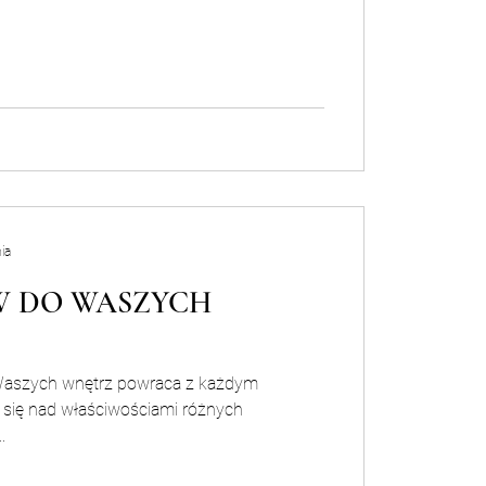
ia
W DO WASZYCH
Waszych wnętrz powraca z każdym
 się nad właściwościami różnych
.