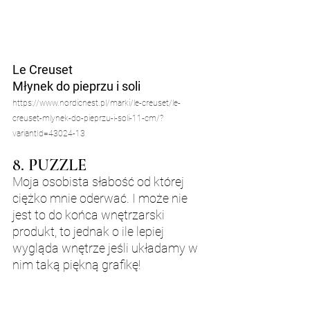
Le Creuset 
Młynek do pieprzu i soli
https://www.nordicnest.pl/marki/le-creuset/le-
creuset-mlynek-do-pieprzu-i-soli-11-cm/?
variantId=43024-13
8. PUZZLE
Moja osobista słabość od której 
ciężko mnie oderwać. I może nie 
jest to do końca wnętrzarski 
produkt, to jednak o ile lepiej 
wygląda wnętrze jeśli układamy w 
nim taką piękną grafikę!