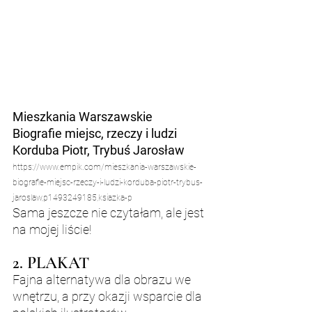
Mieszkania Warszawskie
Biografie miejsc, rzeczy i ludzi
Korduba Piotr, Trybuś Jarosław
https://www.empik.com/mieszkania-warszawskie-
biografie-miejsc-rzeczy-i-ludzi-korduba-piotr-trybus-
jaroslaw,p1493249185,ksiazka-p
Sama jeszcze nie czytałam, ale jest 
na mojej liście!
2. PLAKAT
Fajna alternatywa dla obrazu we 
wnętrzu, a przy okazji wsparcie dla 