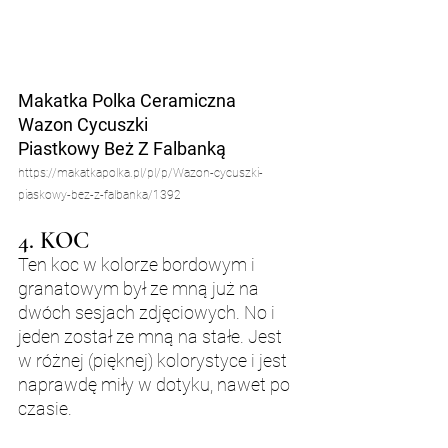
Makatka Polka Ceramiczna
Wazon Cycuszki
Piastkowy Beż Z Falbanką
https://makatkapolka.pl/pl/p/Wazon-cycuszki-
piaskowy-bez-z-falbanka/1392
4. KOC
Ten koc w kolorze bordowym i 
granatowym był ze mną już na 
dwóch sesjach zdjęciowych. No i 
jeden został ze mną na stałe. Jest 
w różnej (pięknej) kolorystyce i jest 
naprawdę miły w dotyku, nawet po 
czasie.