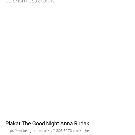
polskich ilustratorów.
Plakat The Good Night Anna Rudak
https://wallbeing.com/plakaty/1306-3273-plakat-the-