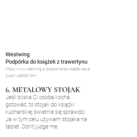
Westwing
Podpórka do książek z trawertynu
https://www.westwing.pl/podporka-do-ksiazek-sava-
2-szt-148528.html
6. METALOWY STOJAK
Jeśli bliska Ci osoba kocha 
gotować, to stojak do książki 
kucharskiej świetnie się sprawdzi. 
Ja w tym celu używam stojaka na 
tablet. Don’t judge me.