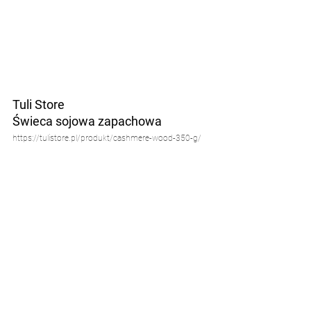
Tuli Store
Świeca sojowa zapachowa
https://tulistore.pl/produkt/cashmere-wood-350-g/
11. FILIŻANKI DO 
ESPRESSO
Z lekkim twistem!