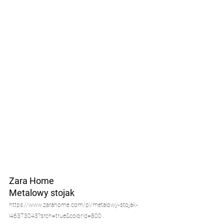
Zara Home
Metalowy stojak 
https://www.zarahome.com/pl/metalowy-stojak-
l46373043?srch=true&colorId=800