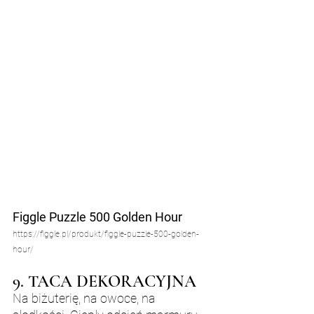
Figgle Puzzle 500 Golden Hour
https://figgle.pl/produkt/figgle-puzzle-500-golden-
hour/
9. TACA DEKORACYJNA
Na biżuterię, na owoce, na 