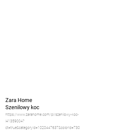
Zara Home
Szenilowy koc
https://www.zarahome.com/pl/szenilowy-koc-
l41359004?
ct=true&categoryId=1020447637&colorId=730