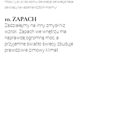
https://jysk.pl/do-domu/dekoracje/dekoracje/taca-
dekoracyjna-valdemar-s25cm-marmur
10. ZAPACH
Zadziałajmy na inny zmysł niż 
wzrok. Zapach we wnętrzu ma 
naprawdę ogromną moc, a 
przyjemne światło świecy zbuduje 
prawdziwie zimowy klimat.