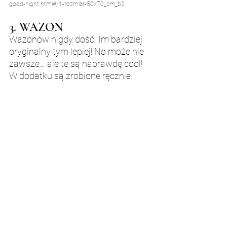
good-night.html#/1-rozmiar-50x70_cm_b2
3. WAZON
Wazonów nigdy dość. Im bardziej 
oryginalny tym lepiej! No może nie 
zawsze… ale te są naprawdę cool! 
W dodatku są zrobione ręcznie.